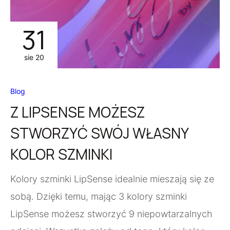
31
sie 20
Blog
Z LIPSENSE MOŻESZ
STWORZYĆ SWÓJ WŁASNY
KOLOR SZMINKI
Kolory szminki LipSense idealnie mieszają się ze
sobą. Dzięki temu, mając 3 kolory szminki
LipSense możesz stworzyć 9 niepowtarzalnych