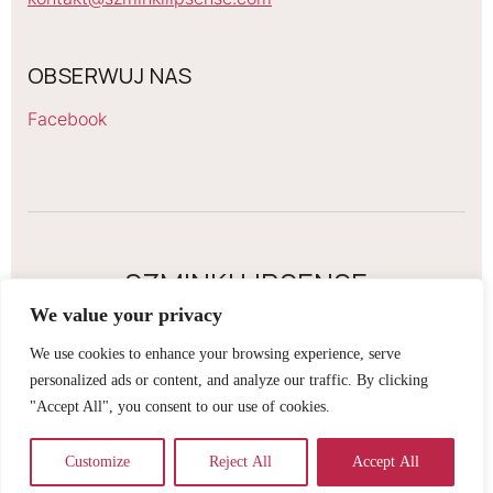
OBSERWUJ NAS
Facebook
SZMINKI LIPSENSE
We value your privacy
2026 Szminki Lipsense. All rights reserved
We use cookies to enhance your browsing experience, serve
Regulamin sklepu internetowego
personalized ads or content, and analyze our traffic. By clicking
Obowiązek informacyjny RODO
"Accept All", you consent to our use of cookies.
Polityka prywatności
Wysyłka
Customize
Reject All
Accept All