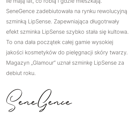
ile mają lat, co robią i gdzie mieszkają.
SeneGence zadebiutowała na rynku rewolucyjną
szminką LipSense. Zapewniająca długotrwały
efekt szminka LipSense szybko stała się kultowa.
To ona dała początek całej gamie wysokiej
jakości kosmetyków do pielęgnacji skóry twarzy.
Magazyn „Glamour” uznał szminkę LipSense za
debiut roku.
SeneGence