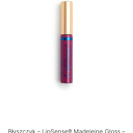
Błyszczyk – LipSense® Madeleine Gloss –