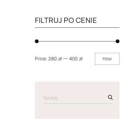
FILTRUJ PO CENIE
Price:
280 zł
—
400 zł
Filter
Min
Max
price
price
SEARCH