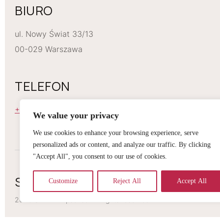
BIURO
ul. Nowy Świat 33/13
00-029 Warszawa
TELEFON
+48 668 229 274
We value your privacy
We use cookies to enhance your browsing experience, serve
personalized ads or content, and analyze our traffic. By clicking
"Accept All", you consent to our use of cookies.
SZMINKI LIPSENSE
Customize
Reject All
Accept All
2026 Szminki Lipsense. All rights reserved