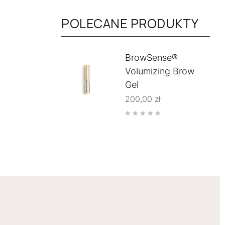
POLECANE PRODUKTY
BrowSense®
Volumizing Brow
Gel
200,00
zł
Rated
0
out
of
5