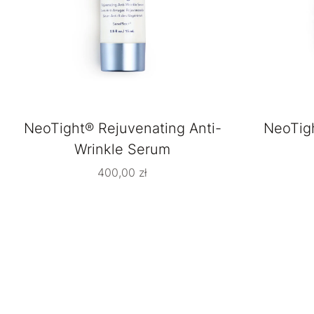
NeoTight® Rejuvenating Anti-
NeoTigh
Wrinkle Serum
400,00
zł