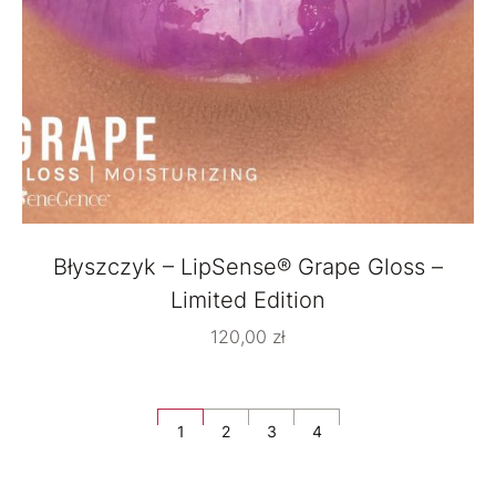
Błyszczyk – LipSense® Grape Gloss –
Limited Edition
120,00
zł
1
2
3
4